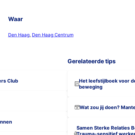
Waar
Den Haag
, 
Den Haag Centrum
Gerelateerde tips
ers Club
Het leefstijlboek voor 
beweging
Wat zou jij doen? Mant
annen
Samen Sterke Relaties Bo
Trauma-sensitief werke