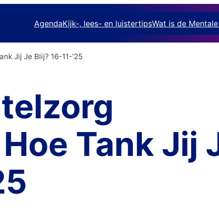
Agenda
Kijk-, lees- en luistertips
Wat is de Mental
 Jij Je Blij? 16-11-’25
telzorg
Hoe Tank Jij 
25