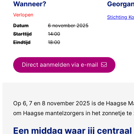
Wanneer?
Georgan
Verlopen
Stichting K
Datum
6 november 2025
Starttijd
14:00
Eindtijd
18:00
Direct aanmelden via e-mail
Op 6, 7 en 8 november 2025 is de Haagse Ma
om Haagse mantelzorgers in het zonnetje te 
Een middag waar jij centraal