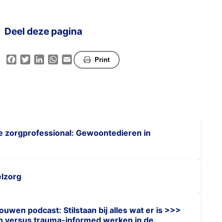
Deel deze pagina
Facebook
Twitter
LinkedIn
WhatsApp
Email
Print
de zorgprofessional: Gewoontedieren in
elzorg
uwen podcast: Stilstaan bij alles wat er is >>>
n versus trauma-informed werken in de