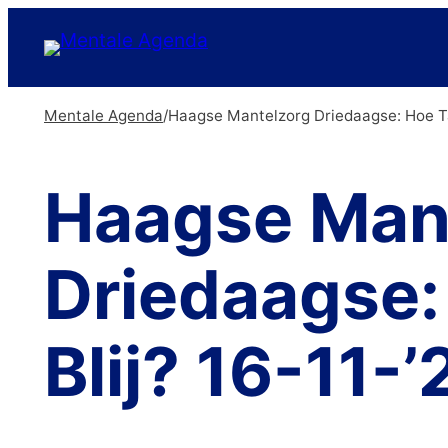
Ga
naar
de
Mentale Agenda
/
Haagse Mantelzorg Driedaagse: Hoe Tank
inhoud
Haagse Man
Driedaagse: 
Blij? 16-11-’