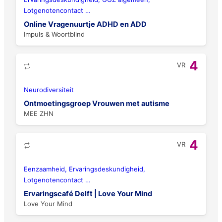
Lotgenotencontact
…
Online Vragenuurtje ADHD en ADD
Impuls & Woortblind
4
VR
Neurodiversiteit
Ontmoetingsgroep Vrouwen met autisme
MEE ZHN
4
VR
Eenzaamheid, Ervaringsdeskundigheid,
Lotgenotencontact
…
Ervaringscafé Delft | Love Your Mind
Love Your Mind