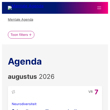
Ga
naar
de
Mentale Agenda
inhoud
Toon filters
Agenda
augustus
2026
7
VR
Neurodiversiteit