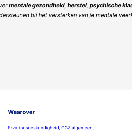
over
mentale gezondheid
,
herstel
,
psychische kla
ondersteunen bij het versterken van je mentale veer
Waarover
Ervaringsdeskundigheid
, 
GGZ algemeen
, 