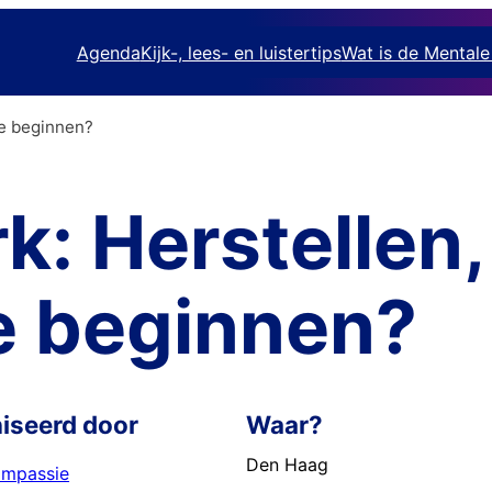
Agenda
Kijk-, lees- en luistertips
Wat is de Mental
je beginnen?
k: Herstellen,
e beginnen?
iseerd door
Waar?
Den Haag
ompassie