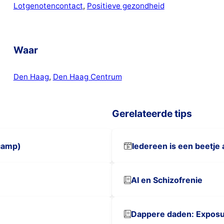
Lotgenotencontact
, 
Positieve gezondheid
Waar
Den Haag
, 
Den Haag Centrum
Gerelateerde tips
scamp)
Iedereen is een beetje 
AI en Schizofrenie
Dappere daden: Exposu